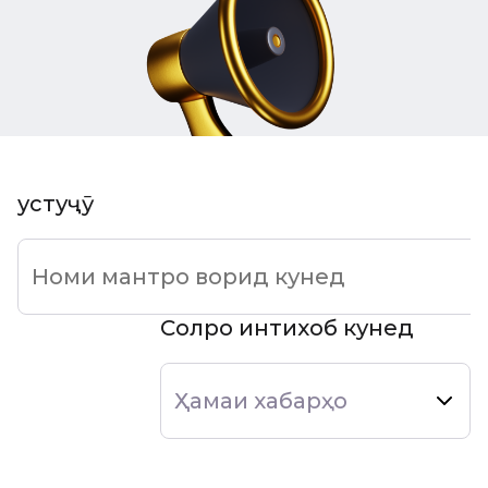
Ҷустуҷӯ
Солро интихоб кунед