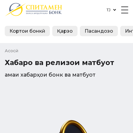
Кортҳои бонкӣ
Қарзҳо
Пасандозҳо
Ин
Асосӣ
Хабарҳо ва релизҳои матбуот
Ҳамаи хабарҳои бонк ва матбуот