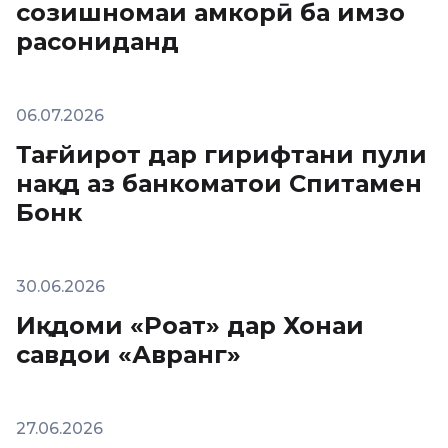
созишномаи ҳамкорӣ ба имзо
расониданд
06.07.2026
Тағйирот дар гирифтани пули
нақд аз банкоматҳои Спитамен
Бонк
30.06.2026
Иқдоми «Роҳат» дар Хонаи
савдои «Авранг»
27.06.2026