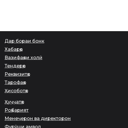
Дар бораи бонк
Хабарҳо
Вазифаҳои холӣ
Тендерҳо
Реквизитҳо
Тарофаҳо
Ҳисоботҳо
Ҳуҷҷатҳо
Роҳбарият
Менеҷерон ва директорон
Фурӯши амвол