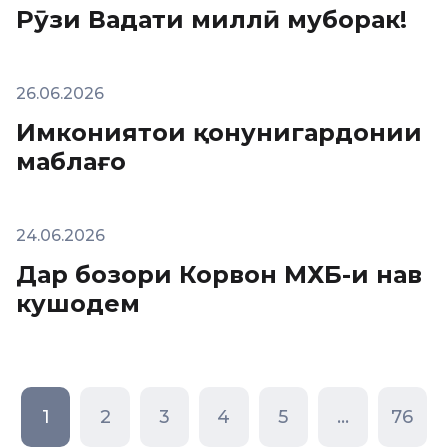
Рӯзи Ваҳдати миллӣ муборак!
26.06.2026
Имкониятҳои қонунигардонии
маблағҳо
24.06.2026
Дар бозори Корвон МХБ-и нав
кушодем
1
2
3
4
5
...
76