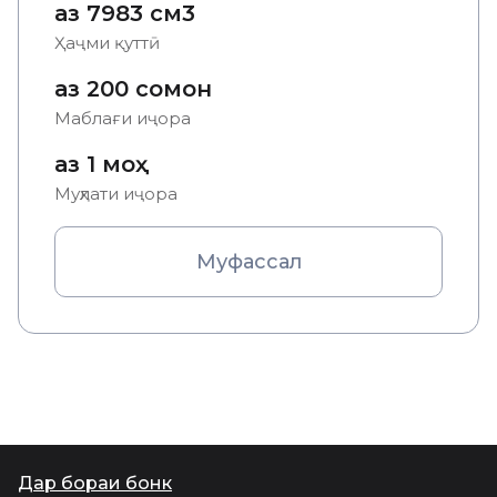
аз 7983 см3
Ҳаҷми қуттӣ
аз 200 сомонӣ
Маблағи иҷора
аз 1 моҳ
Муҳлати иҷора
Муфассал
Дар бораи бонк