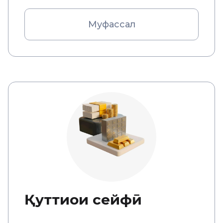
Муфассал
Қуттиҳои сейфӣ