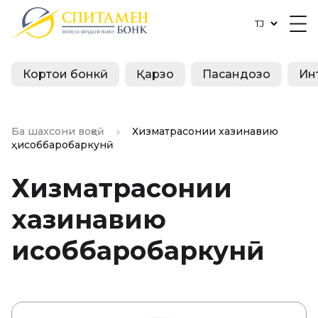
Кортҳои бонкӣ
Қарзҳо
Пасандозҳо
Ин
Ба шахсони воқеӣ
Хизматрасонии хазинавию
ҳисоббаробаркунӣ
Хизматрасонии
хазинавию
ҳисоббаробаркунӣ