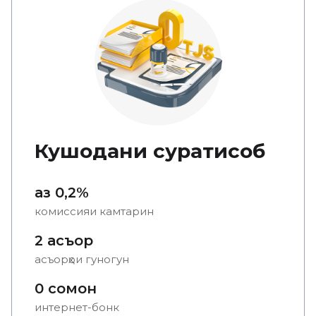
Кушодани суратҳисоб
аз 0,2%
комиссияи камтарин
2 асъор
асъорҳои гуногун
0 сомонӣ
интернет-бонк