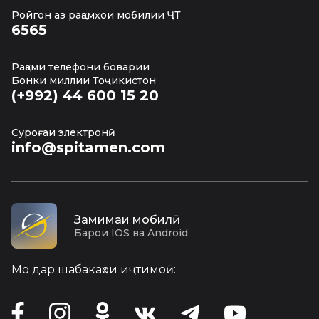
Ройгон аз рақамҳои мобилии ҶТ
6565
Рақами телефони боварии
Бонки миллии Тоҷикистон
(+992) 44 600 15 20
Суроғаи электронӣ
info@spitamen.com
Замимаи мобилӣ
Барои IOS ва Android
Мо дар шабакаҳои иҷтимоӣ: