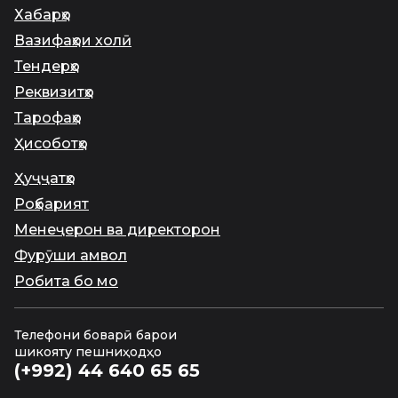
Хабарҳо
Вазифаҳои холӣ
Тендерҳо
Реквизитҳо
Тарофаҳо
Ҳисоботҳо
Ҳуҷҷатҳо
Роҳбарият
Менеҷерон ва директорон
Фурӯши амвол
Робита бо мо
Телефони боварӣ барои
шикояту пешниҳодҳо
(+992) 44 640 65 65