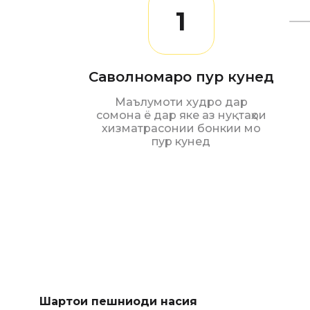
1
Саволномаро пур кунед
Маълумоти худро дар
сомона ё дар яке аз нуқтаҳои
хизматрасонии бонкии мо
пур кунед
Шартҳои пешниҳоди насия