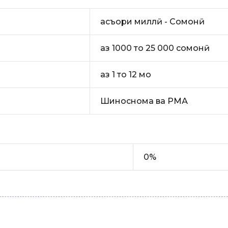
асъори миллӣ - Сомонӣ
аз 1000 то 25 000 сомонӣ
аз 1 то 12 моҳ
Шиноснома ва РМА
0%