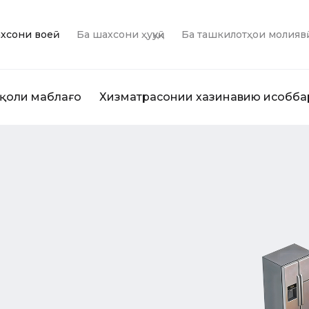
хсони воқеӣ
Ба шахсони ҳуқуқӣ
Ба ташкилотҳои молияв
қоли маблағҳо
Хизматрасонии хазинавию ҳисобб