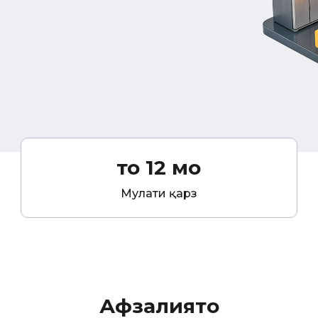
то 12 моҳ
Муҳлати қарз
Афзалиятҳо