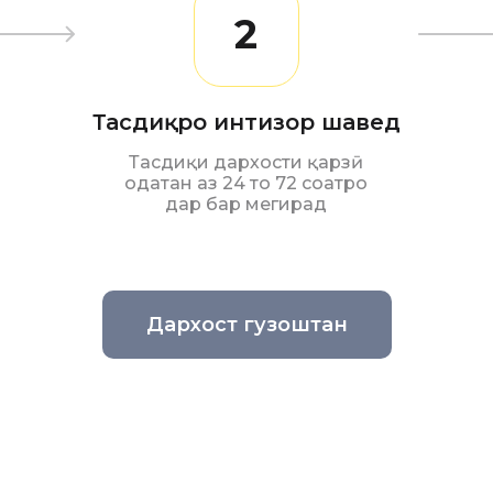
2
Тасдиқро интизор шавед
Тасдиқи дархости қарзӣ
одатан аз 24 то 72 соатро
дар бар мегирад
Дархост гузоштан