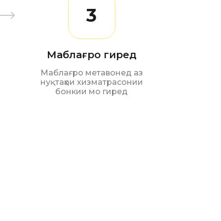
3
Маблағро гиред
Маблағро метавонед аз
нуқтаҳои хизматрасонии
бонкии мо гиред