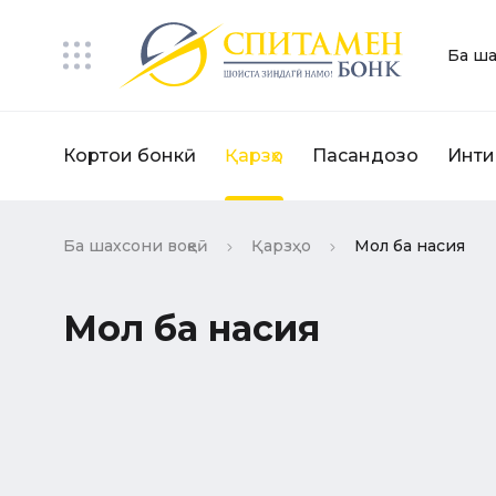
Ба ша
Кортҳои бонкӣ
Қарзҳо
Пасандозҳо
Инти
Ба шахсони воқеӣ
Қарзҳо
Мол ба насия
Мол ба насия