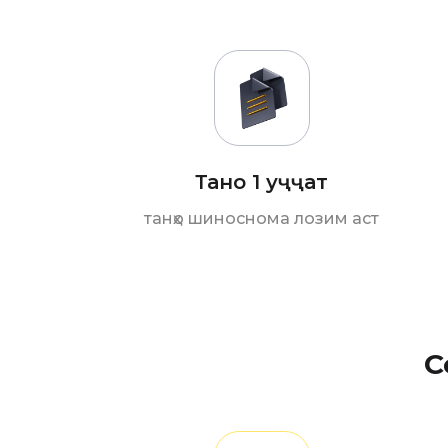
Танҳо 1 ҳуҷҷат
танҳо шиноснома лозим аст
С