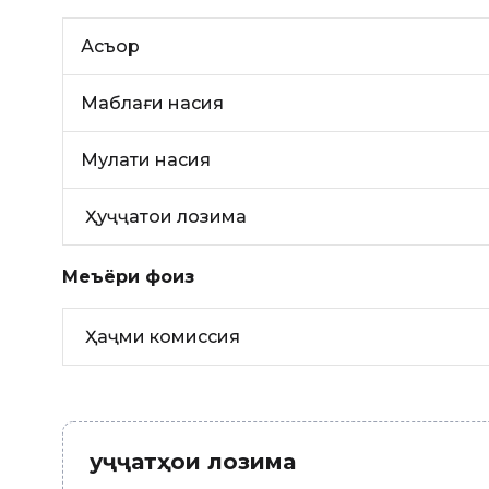
Асъор
Маблағи насия
Муҳлати насия
Ҳуҷҷатҳои лозима
Меъёри фоиз
Ҳаҷми комиссия
Ҳуҷҷатҳои лозима