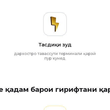
Тасдиқи зуд
дархостро тавассути терминали қарзӣ
пур кунед
е қадам барои гирифтани қа