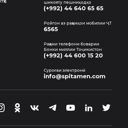
тҳо
шикояту пешниҳодҳо
(+992) 44 640 65 65
Ройгон аз рақамҳои мобилии ҶТ
6565
Рақами телефони боварии
Бонки миллии Тоҷикистон
(+992) 44 600 15 20
яти қулай ва зуд харидани хона аз биноҳои
Суроғаи электронӣ
info@spitamen.com
рӯз ва барои қарзҳои зиёда аз 1 сол 365 рӯз
о ё маблағҳои ҷалбшуда ҳамин таври зерин