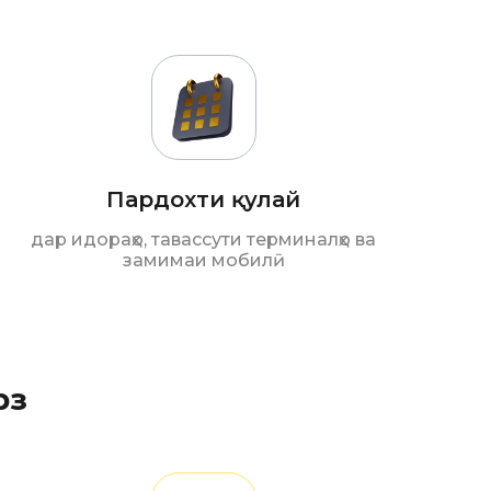
Пардохти қулай
дар идораҳо, тавассути терминалҳо ва
замимаи мобилӣ
рз