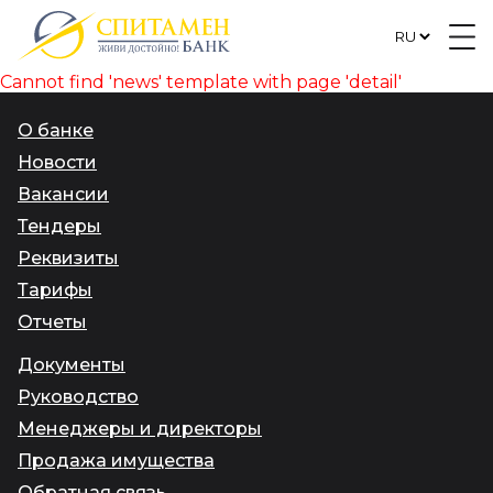
Cannot find 'news' template with page 'detail'
О банке
Новости
Вакансии
Тендеры
Реквизиты
Тарифы
Отчеты
Документы
Руководство
Менеджеры и директоры
Продажа имущества
Обратная связь