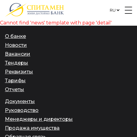
Cannot find 'news' template with page 'detail'
О банке
Новости
Вакансии
Тендеры
Реквизиты
Тарифы
Отчеты
Документы
Руководство
Менеджеры и директоры
Продажа имущества
Обратная связь