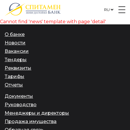
Cannot find 'news' template with page 'detail'
О банке
Новости
Вакансии
Тендеры
Реквизиты
Тарифы
Отчеты
Документы
Руководство
Менеджеры и директоры
Продажа имущества
Обратная связь