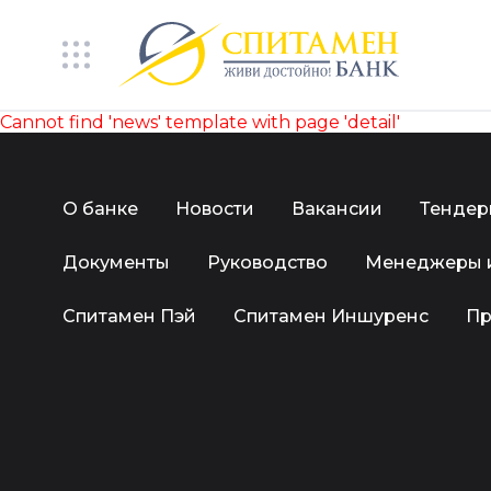
Cannot find 'news' template with page 'detail'
О банке
Новости
Вакансии
Тенде
Документы
Руководство
Менеджеры 
Спитамен Пэй
Спитамен Иншуренс
Пр