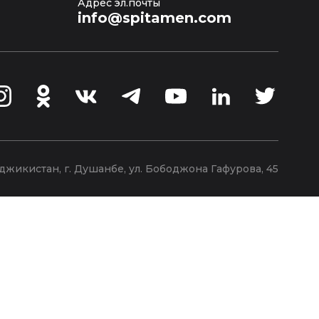
Адрес эл.почты
info@spitamen.com
джикистан, г. Душанбе, ул. Бободжона Гафурова, 45