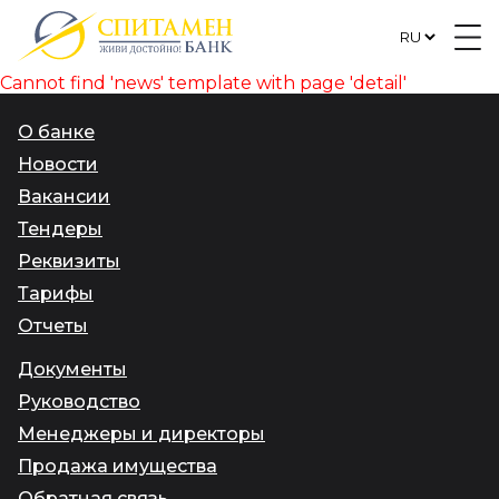
Cannot find 'news' template with page 'detail'
О банке
Новости
Вакансии
Тендеры
Реквизиты
Тарифы
Отчеты
Документы
Руководство
Менеджеры и директоры
Продажа имущества
Обратная связь