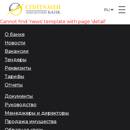
Cannot find 'news' template with page 'detail'
О банке
Новости
Вакансии
Тендеры
Реквизиты
Тарифы
Отчеты
Документы
Руководство
Менеджеры и директоры
Продажа имущества
Обратная связь